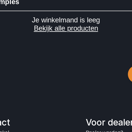
act
Voor deale