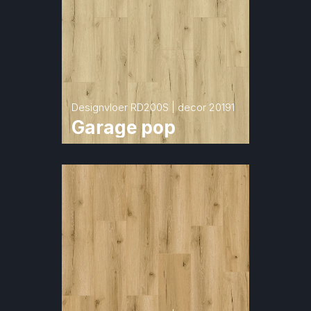
Designvloer RD200S | decor 20191
Garage pop