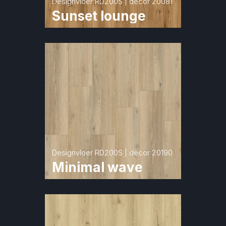
Designvloer RD200S | decor 20081
Sunset lounge
Designvloer RD200S | decor 20190
Minimal wave