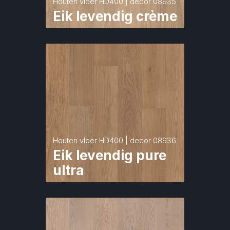
Houten vloer HD400 | decor 08935
Eik levendig crème
Houten vloer HD400 | decor 08936
Eik levendig pure 
ultra