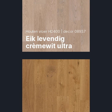
Houten vloer HD400 | decor 08937
Eik levendig 
crèmewit ultra