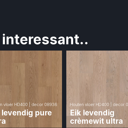
interessant..
n vloer HD400 | decor 08936
Houten vloer HD400 | decor 
 levendig pure 
Eik levendig 
ra
crèmewit ultra