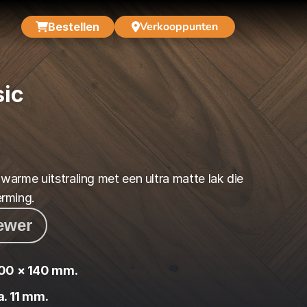
Verkooppunten
Bestellen
sic
arme uitstraling met een ultra matte lak die 
erming.
iewer
00 × 140 mm.
a. 11 mm.