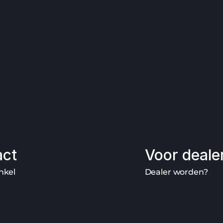
act
Voor deale
nkel
Dealer worden?