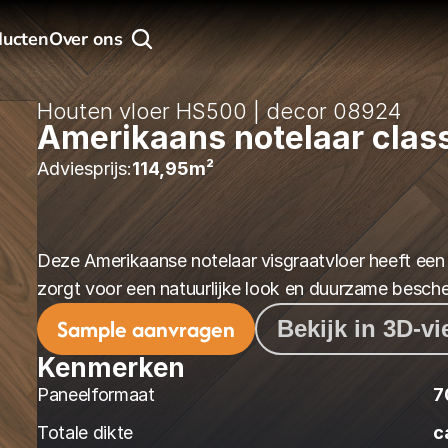
ducten
Over ons
Houten vloer HS500 | decor 08924
Amerikaans notelaar clas
Adviesprijs:
114,95
m² 
Deze Amerikaanse notelaar visgraatvloer heeft een w
zorgt voor een natuurlijke look en duurzame besch
Sample aanvragen
Bekijk in 3D-v
Kenmerken
Paneelformaat
7
Totale dikte
c