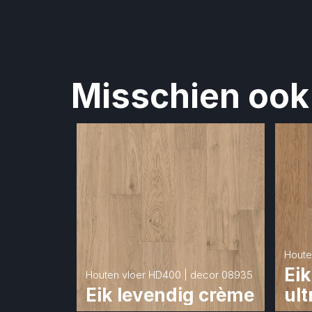
Misschien ook 
Houte
Eik
Houten vloer HD400 | decor 08935
Eik levendig crème
ult