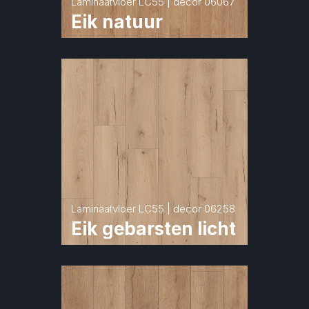
Laminaatvloer LC55 | decor 06067
Eik natuur
Laminaatvloer LC55 | decor 06258
Eik gebarsten licht