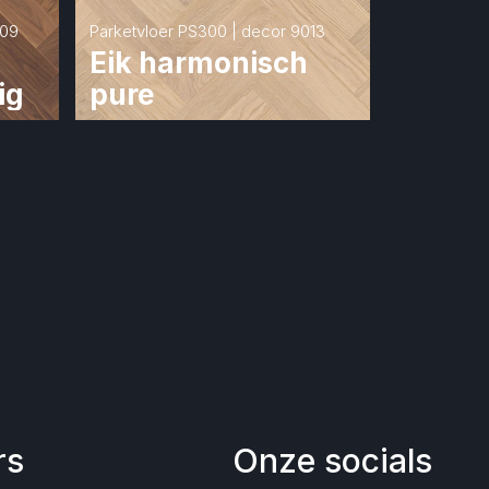
009
Parketvloer PS300 | decor 9013
Eik harmonisch 
ig
pure
rs
Onze socials