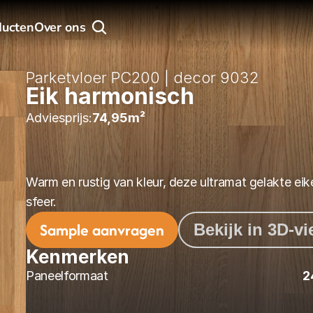
ducten
Over ons
Parketvloer PC200 | decor 9032
Eik harmonisch
Adviesprijs:
74,95
m² 
Warm en rustig van kleur, deze ultramat gelakte eiken
sfeer.
Sample aanvragen
Bekijk in 3D-v
Kenmerken
Paneelformaat
2