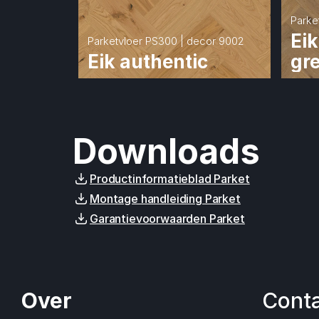
Parke
Eik
Parketvloer PS300 | decor 9002
Eik authentic
gr
Downloads
Productinformatieblad Parket
Montage handleiding Parket
Garantievoorwaarden Parket
Over
Cont