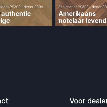
tvloer PS300 | decor 9006
Parketvloer PS300 | decor 9
 authentic 
Amerikaans 
eige
notelaar levend
act
Voor deale