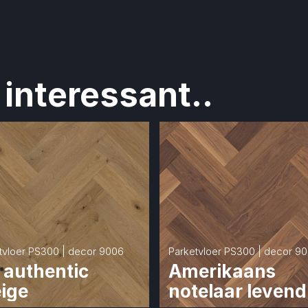
interessant..
tvloer PS300 | decor 9006
Parketvloer PS300 | decor 9
 authentic 
Amerikaans 
eige
notelaar levend