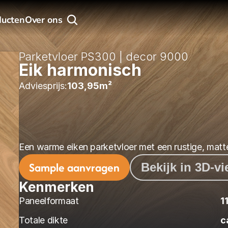
ducten
Over ons
Parketvloer PS300 | decor 9000
Eik harmonisch
Adviesprijs:
103,95
m² 
Een warme eiken parketvloer met een rustige, matte 
Sample aanvragen
Bekijk in 3D-v
Kenmerken
Paneelformaat
1
Totale dikte
c