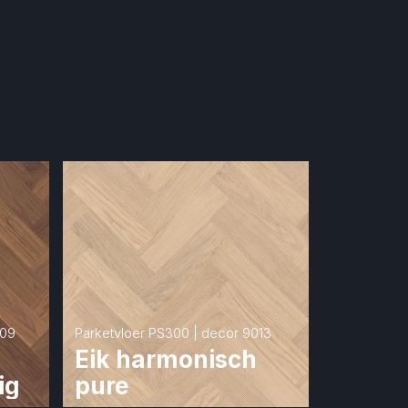
009
Parketvloer PS300 | decor 9013
Eik harmonisch 
ig
pure