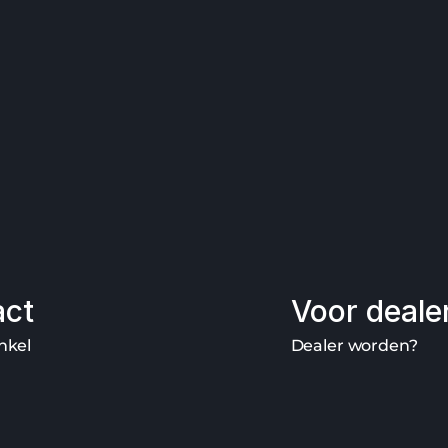
act
Voor deale
nkel
Dealer worden?