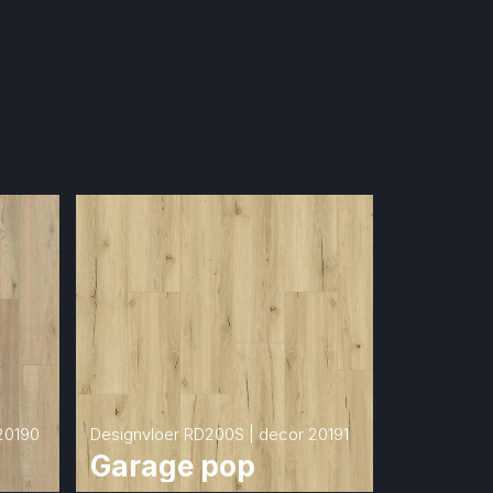
20190
Designvloer RD200S | decor 20191
Garage pop