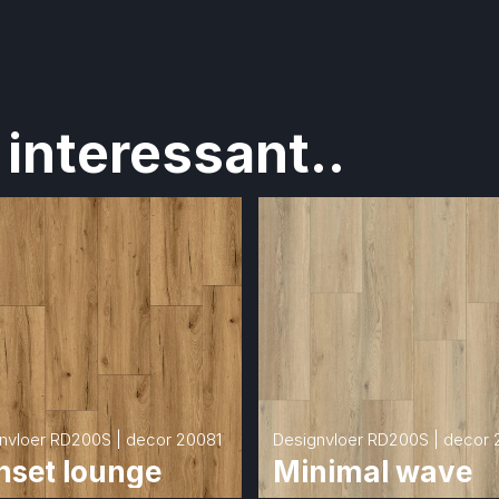
interessant..
nvloer RD200S | decor 20081
Designvloer RD200S | decor 
nset lounge
Minimal wave