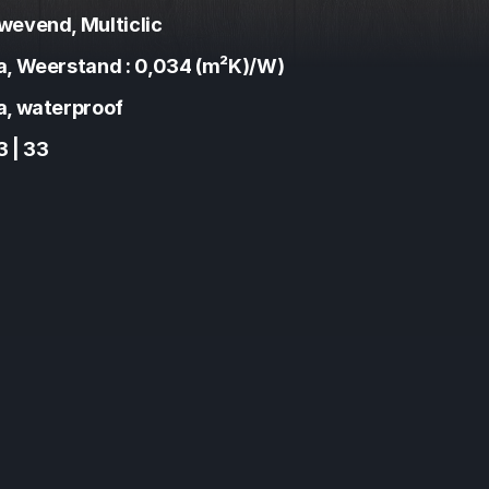
wevend, Multiclic
a, Weerstand : 0,034 (m²K)/W)
a, waterproof
3 | 33