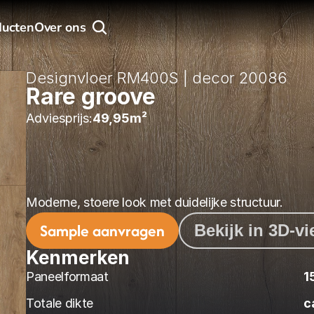
ducten
Over ons
Designvloer RM400S | decor 20086
Rare groove
Adviesprijs:
49,95
m² 
Moderne, stoere look met duidelijke structuur.
Sample aanvragen
Bekijk in 3D-v
Kenmerken
Paneelformaat
1
Totale dikte
c