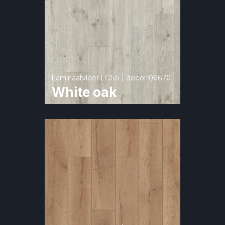
Laminaatvloer LC55 | decor 06670
White oak