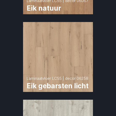
Laminaatvloer LC55 | decor 06067
Eik natuur
Laminaatvloer LC55 | decor 06258
Eik gebarsten licht