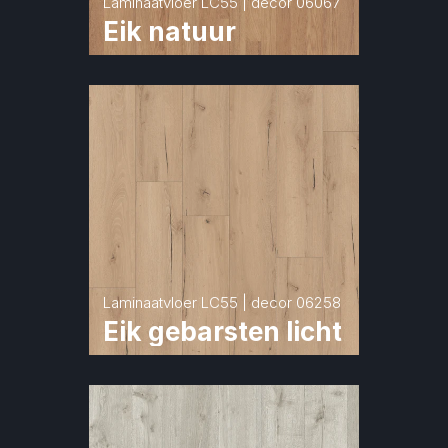
Laminaatvloer LC55 | decor 06067
Eik natuur
Laminaatvloer LC55 | decor 06258
Eik gebarsten licht