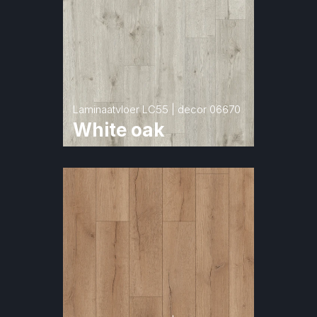
Laminaatvloer LC55 | decor 06670
White oak