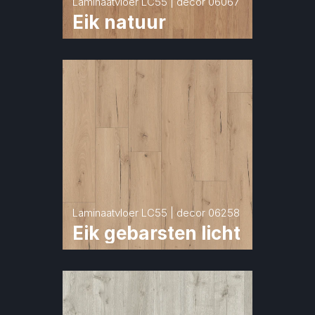
Laminaatvloer LC55 | decor 06067
Eik natuur
Laminaatvloer LC55 | decor 06258
Eik gebarsten licht