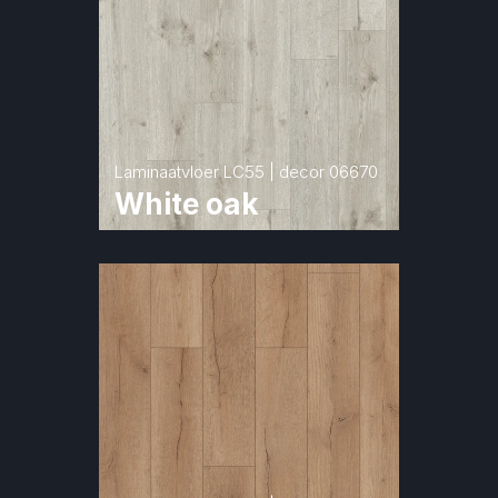
Laminaatvloer LC55 | decor 06670
White oak