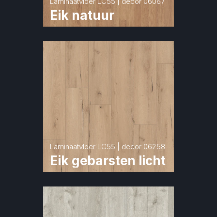
Laminaatvloer LC55 | decor 06067
Eik natuur
Laminaatvloer LC55 | decor 06258
Eik gebarsten licht