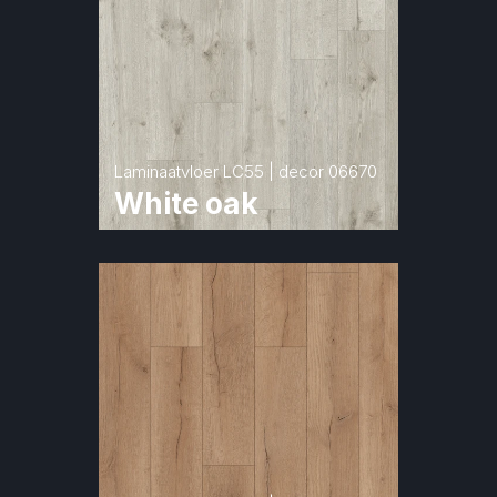
Laminaatvloer LC55 | decor 06670
White oak