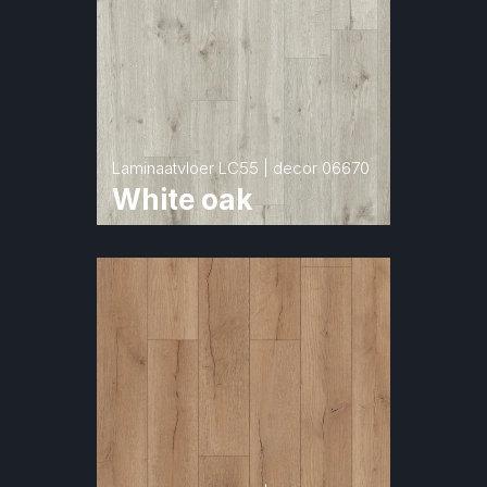
Laminaatvloer LC55 | decor 06670
White oak