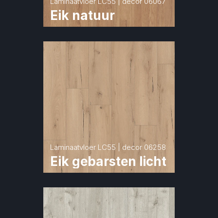
Laminaatvloer LC55 | decor 06067
Eik natuur
Laminaatvloer LC55 | decor 06258
Eik gebarsten licht