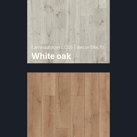
Laminaatvloer LC55 | decor 06670
White oak