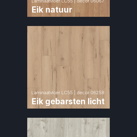
Laminaatvloer LC55 | decor 06067
Eik natuur
Laminaatvloer LC55 | decor 06258
Eik gebarsten licht