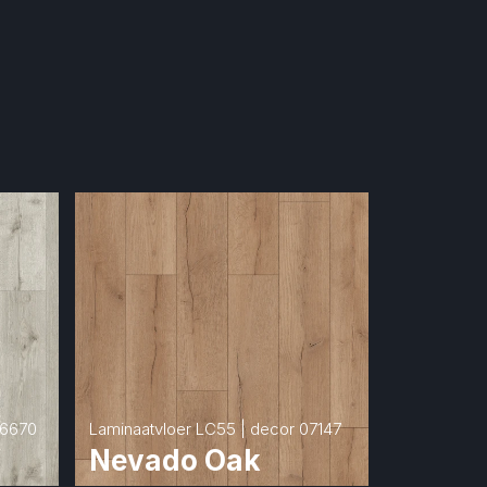
06670
Laminaatvloer LC55 | decor 07147
Nevado Oak