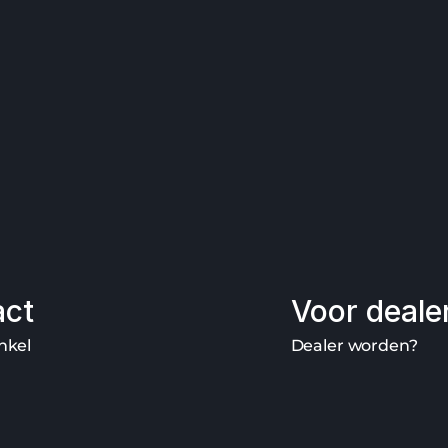
act
Voor deale
nkel
Dealer worden?