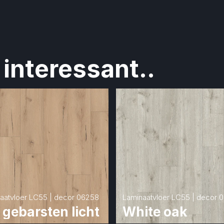
interessant..
aatvloer LC55 | decor 06258
Laminaatvloer LC55 | decor 
 gebarsten licht
White oak