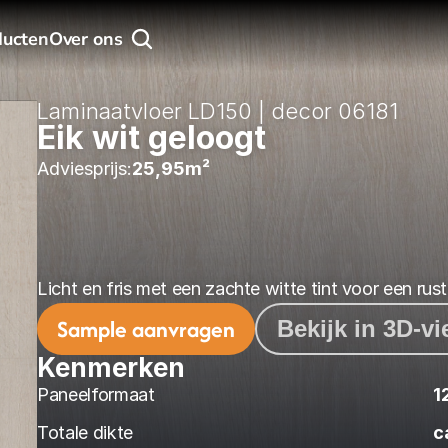
ducten
Over ons
Laminaatvloer LD150 | decor 06181
Eik wit geloogt
Adviesprijs:
25,95
m² 
Licht en fris met een zachte witte tint voor een rusti
Sample aanvragen
Bekijk in 3D-v
Kenmerken
Paneelformaat
1
Totale dikte
c