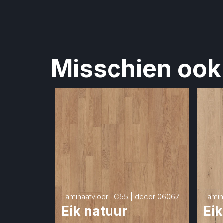
Misschien ook 
Laminaatvloer LC55 | decor 06067
Lamin
Eik natuur
Eik