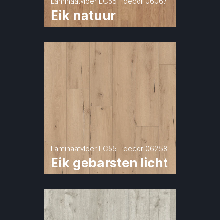
Laminaatvloer LC55 | decor 06067
Eik natuur
Laminaatvloer LC55 | decor 06258
Eik gebarsten licht