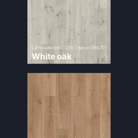
Laminaatvloer LC55 | decor 06670
White oak