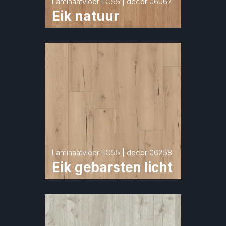
Laminaatvloer LC55 | decor 06067
Eik natuur
Laminaatvloer LC55 | decor 06258
Eik gebarsten licht