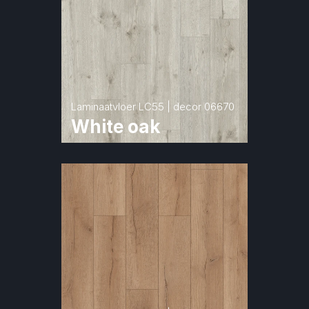
Laminaatvloer LC55 | decor 06670
White oak