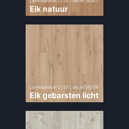
Laminaatvloer LC55 | decor 06067
Eik natuur
Laminaatvloer LC55 | decor 06258
Eik gebarsten licht