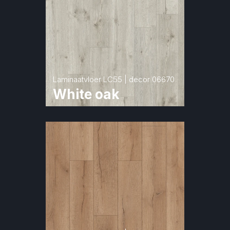
Laminaatvloer LC55 | decor 06670
White oak