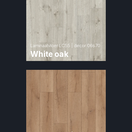
Laminaatvloer LC55 | decor 06670
White oak