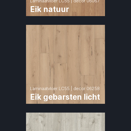
Laminaatvloer LC55 | decor 06067
Eik natuur
Laminaatvloer LC55 | decor 06258
Eik gebarsten licht