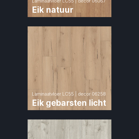
Laminaatvloer LC55 | decor 06067
Eik natuur
Laminaatvloer LC55 | decor 06258
Eik gebarsten licht