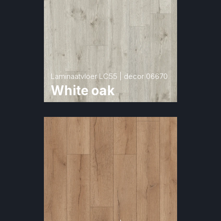
Laminaatvloer LC55 | decor 06670
White oak