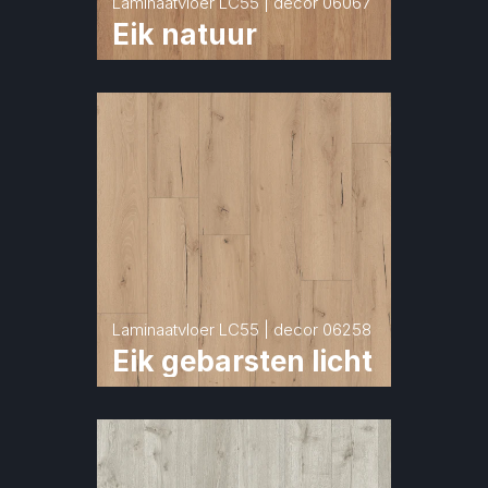
Laminaatvloer LC55 | decor 06067
Eik natuur
Laminaatvloer LC55 | decor 06258
Eik gebarsten licht