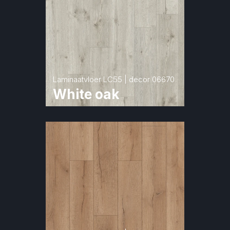
Laminaatvloer LC55 | decor 06670
White oak