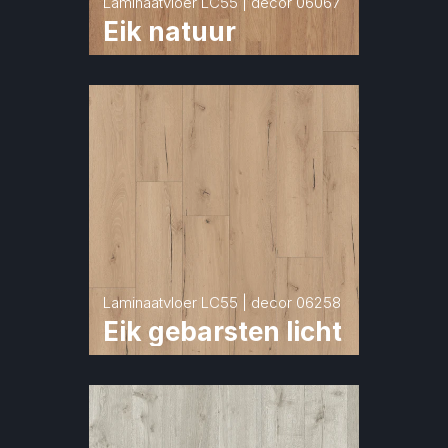
Laminaatvloer LC55 | decor 06067
Eik natuur
Laminaatvloer LC55 | decor 06258
Eik gebarsten licht