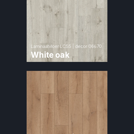
Laminaatvloer LC55 | decor 06670
White oak