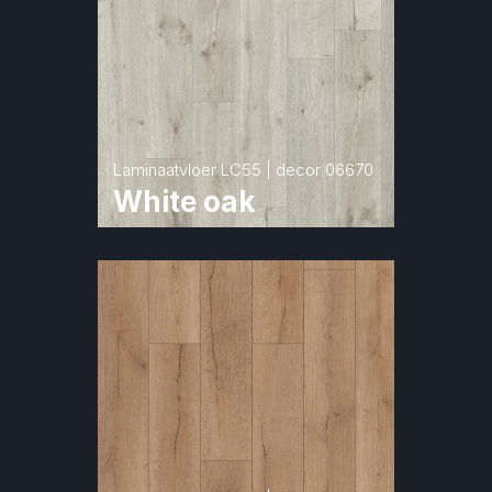
Laminaatvloer LC55 | decor 06670
White oak