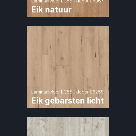
Laminaatvloer LC55 | decor 06067
Eik natuur
Laminaatvloer LC55 | decor 06258
Eik gebarsten licht