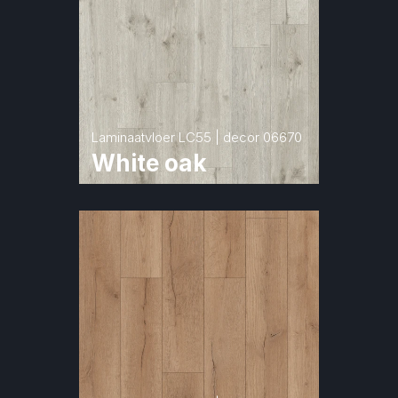
Laminaatvloer LC55 | decor 06670
White oak