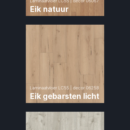
Laminaatvloer LC55 | decor 06067
Eik natuur
Laminaatvloer LC55 | decor 06258
Eik gebarsten licht