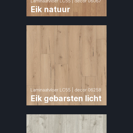
Laminaatvloer LC55 | decor 06067
Eik natuur
Laminaatvloer LC55 | decor 06258
Eik gebarsten licht