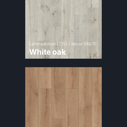
Laminaatvloer LC55 | decor 06670
White oak