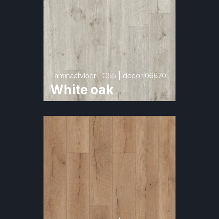
Laminaatvloer LC55 | decor 06670
White oak