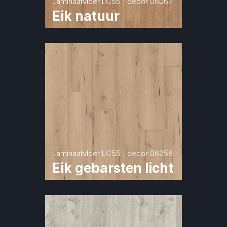
Laminaatvloer LC55 | decor 06067
Eik natuur
Laminaatvloer LC55 | decor 06258
Eik gebarsten licht