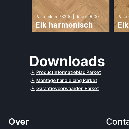
Parketvloer PS300 | decor 9000
Parke
Eik harmonisch
Eik
Downloads
Productinformatieblad Parket
Montage handleiding Parket
Garantievoorwaarden Parket
Over
Cont