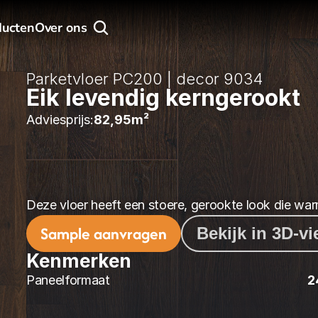
ducten
Over ons
Parketvloer PC200 | decor 9034
Eik levendig kerngerookt
Adviesprijs:
82,95
m² 
Deze vloer heeft een stoere, gerookte look die war
Sample aanvragen
Bekijk in 3D-v
Kenmerken
Paneelformaat
2