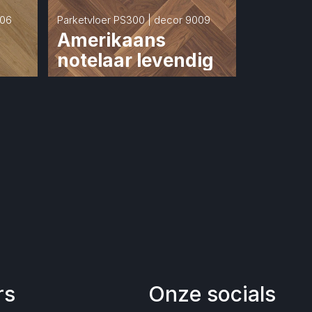
006
Parketvloer PS300 | decor 9009
Amerikaans 
notelaar levendig
rs
Onze socials