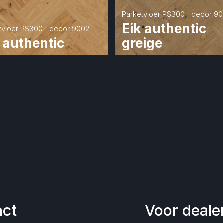
Parketvloer PS300 | decor 9
Eik authentic 
tvloer PS300 | decor 9002
 authentic
greige
act
Voor deale