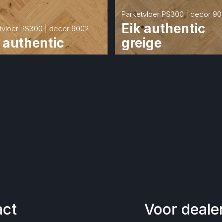
Parketvloer PS300 | decor 9
Eik authentic 
tvloer PS300 | decor 9002
 authentic
greige
act
Voor deale