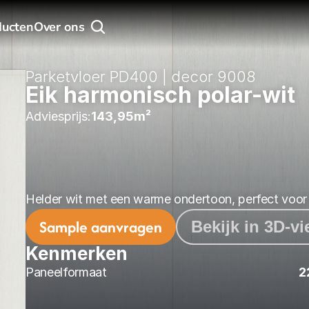
ducten
Over ons
Parketvloer PD400 | decor 9008
Eik harmonisch polar-wit
Adviesprijs:
143,95
m² 
Helder wit met een warme ondertoon, perfect voor l
Sample aanvragen
Bekijk in 3D-v
Kenmerken
Paneelformaat
2