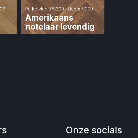
006
Parketvloer PS300 | decor 9009
Amerikaans 
notelaar levendig
rs
Onze socials