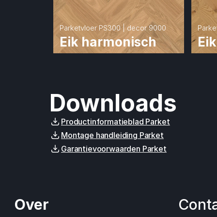
Parketvloer PS300 | decor 9000
Parke
Eik harmonisch
Eik
Downloads
Productinformatieblad Parket
Montage handleiding Parket
Garantievoorwaarden Parket
Over
Cont