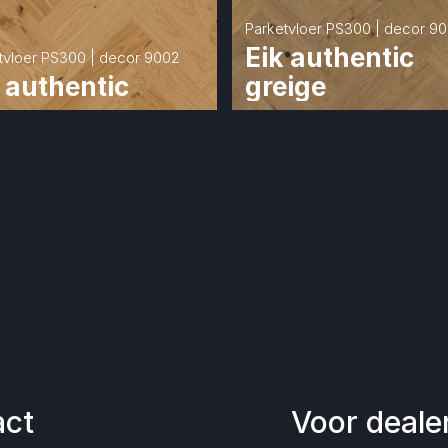
Parketvloer PS300 | decor 9
Eik authentic 
tvloer PS300 | decor 9002
 authentic
greige
act
Voor deale