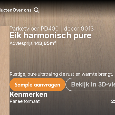
ducten
Over ons
Parketvloer PD400 | decor 9013
Eik harmonisch pure
Adviesprijs:
143,95
m² 
Rustige, pure uitstraling die rust en warmte brengt.
Sample aanvragen
Bekijk in 3D-v
Kenmerken
Paneelformaat
2