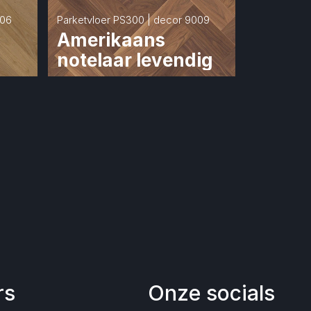
006
Parketvloer PS300 | decor 9009
Amerikaans 
notelaar levendig
rs
Onze socials