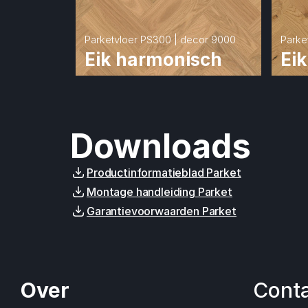
Parketvloer PS300 | decor 9000
Parke
Eik harmonisch
Eik
Downloads
Productinformatieblad Parket
Montage handleiding Parket
Garantievoorwaarden Parket
Over
Cont