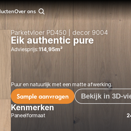
ducten
Over ons
Parketvloer PD450 | decor 9004
Eik authentic pure
Adviesprijs:
114,95
m² 
Puur en natuurlijk met een matte afwerking.
Sample aanvragen
Bekijk in 3D-v
Kenmerken
Paneelformaat
2