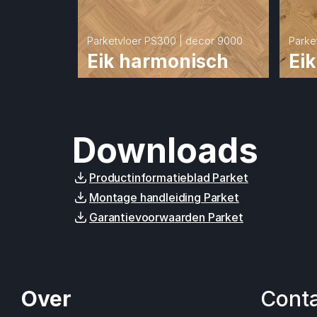
Parketvloer PS300 | decor 9000
Parke
Eik harmonisch
Eik
Downloads
Productinformatieblad Parket
Montage handleiding Parket
Garantievoorwaarden Parket
Over
Cont