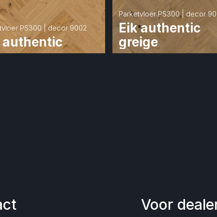
Parketvloer PS300 | decor 9
Eik authentic 
tvloer PS300 | decor 9002
 authentic
greige
act
Voor deale