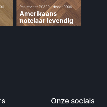
006
Parketvloer PS300 | decor 9009
Amerikaans 
notelaar levendig
rs
Onze socials