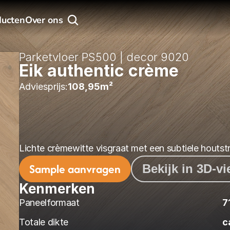
ducten
Over ons
Parketvloer PS500 | decor 9020
Eik authentic crème
Adviesprijs:
108,95
m² 
Lichte crèmewitte visgraat met een subtiele houtstr
Sample aanvragen
Bekijk in 3D-v
Kenmerken
Paneelformaat
7
Totale dikte
c