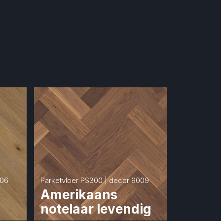
006
Parketvloer PS300 | decor 9009
Amerikaans 
notelaar levendig