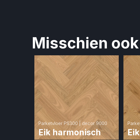
Misschien ook 
Parketvloer PS300 | decor 9000
Parke
Eik harmonisch
Eik