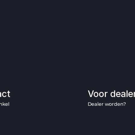
act
Voor deale
nkel
Dealer worden?