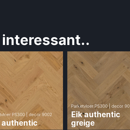
interessant..
Parketvloer PS300 | decor 9
Eik authentic 
tvloer PS300 | decor 9002
 authentic
greige