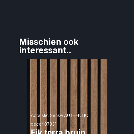
Misschien ook 
interessant..
Acoustic Sense AUTHENTIC | 
decor 07031
Eik terra bruin