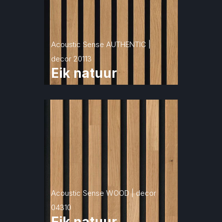
Acoustic Sense AUTHENTIC | 
decor 20113
Eik natuur
Acoustic Sense WOOD | decor 
04310
Eik natuur