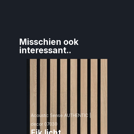
Misschien ook 
interessant..
Acoustic Sense AUTHENTIC | 
decor 07030
Eik licht