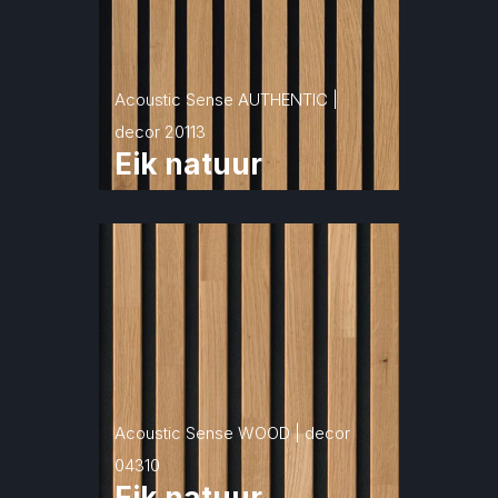
Acoustic Sense AUTHENTIC | 
decor 20113
Eik natuur
Acoustic Sense WOOD | decor 
04310
Eik natuur