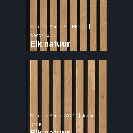
Acoustic Sense AUTHENTIC | 
decor 20113
Eik natuur
Acoustic Sense WOOD | decor 
04310
Eik natuur