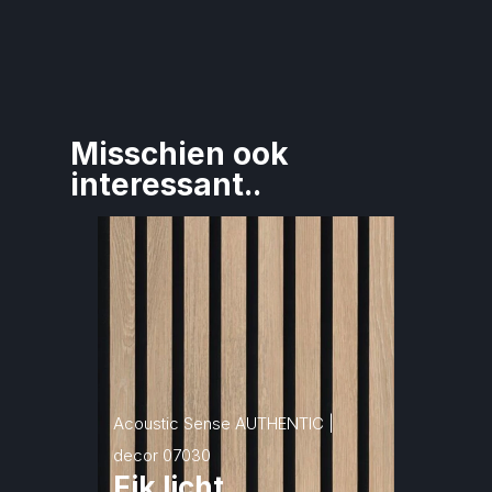
Misschien ook 
interessant..
Acoustic Sense AUTHENTIC | 
decor 07030
Eik licht