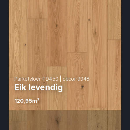
Parketvloer PD450 | decor 9048
Eik levendig
120,95
m² 