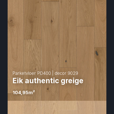
Parketvloer PD400 | decor 9029
Eik authentic greige
104,95
m² 