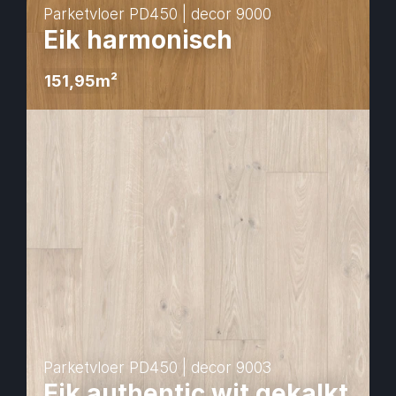
Parketvloer PD450 | decor 9000
Eik harmonisch
151,95
m² 
Parketvloer PD450 | decor 9003
Eik authentic wit gekalkt