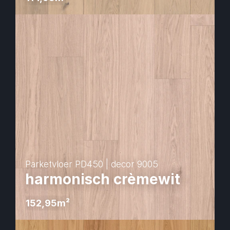
Parketvloer PD450 | decor 9005
harmonisch crèmewit
152,95
m² 