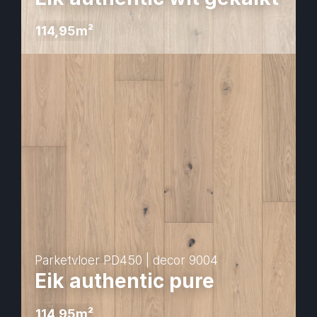
114,95
m² 
Parketvloer PD450 | decor 9004
Eik authentic pure
114,95
m² 