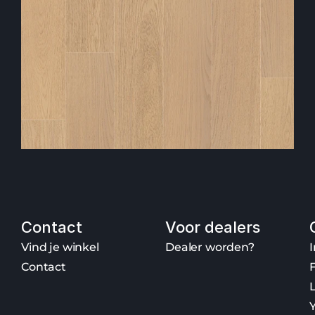
Parketvloer PD400 | decor 9030
Eik harmonisch pure
148,95
m² 
Over
Contact
Voor dealers
O
Vind je winkel
Dealer worden?
v
Contact
e
r 