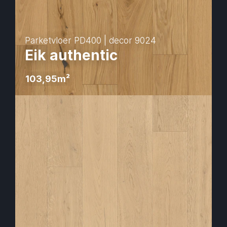
Parketvloer PD400 | decor 9024
Eik authentic
103,95
m² 