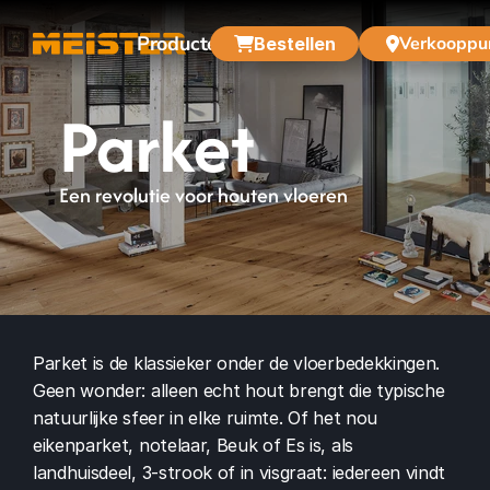
Producten
Over ons
Verkooppu
Bestellen
Parket
Een revolutie voor houten vloeren
Parket is de klassieker onder de vloerbedekkingen. 
Geen wonder: alleen echt hout brengt die typische 
natuurlijke sfeer in elke ruimte. Of het nou 
eikenparket, notelaar, Beuk of Es is, als 
landhuisdeel, 3-strook of in visgraat: iedereen vindt 