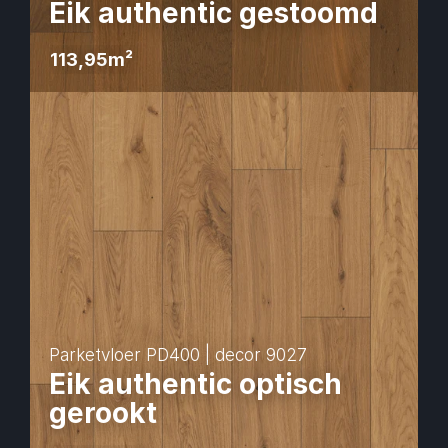
Eik authentic gestoomd
113,95
m² 
Parketvloer PD400 | decor 9027
Eik authentic optisch 
gerookt