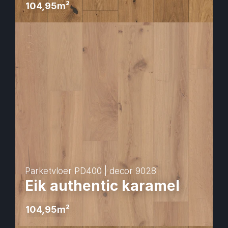
104,95
m² 
Parketvloer PD400 | decor 9028
Eik authentic karamel
104,95
m² 