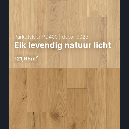
Parketvloer PD400 | decor 9023
Eik levendig natuur licht
121,95
m² 