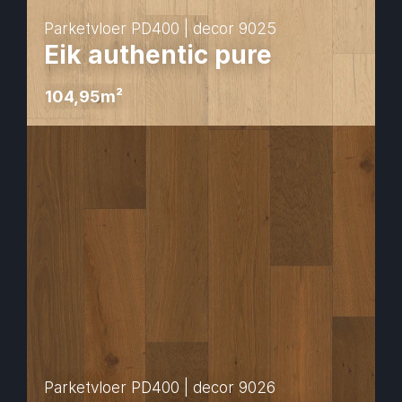
Parketvloer PD400 | decor 9025
Eik authentic pure
104,95
m² 
Parketvloer PD400 | decor 9026