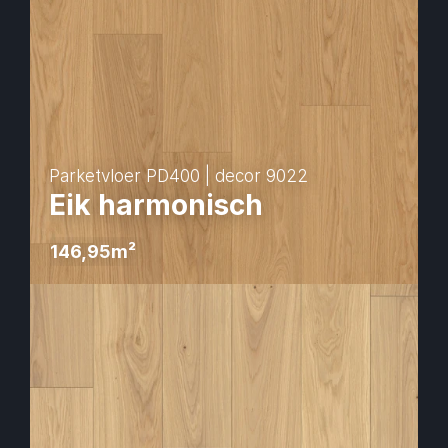
Parketvloer PD400 | decor 9022
Eik harmonisch
146,95
m² 